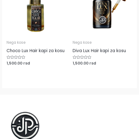
Nega kose
Nega kose
Choco Lux Hair kapi za kosu
Diva Lux Hair kapi za kosu
Ocenjeno
1,500.00
rsd
Ocenjeno
1,500.00
rsd
sa
sa
0
0
od
od
5
5