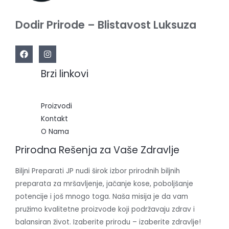
Dodir Prirode – Blistavost Luksuza
Brzi linkovi
Proizvodi
Kontakt
O Nama
Prirodna Rešenja za Vaše Zdravlje
Biljni Preparati JP nudi širok izbor prirodnih biljnih
preparata za mršavljenje, jačanje kose, poboljšanje
potencije i još mnogo toga. Naša misija je da vam
pružimo kvalitetne proizvode koji podržavaju zdrav i
balansiran život. Izaberite prirodu – izaberite zdravlje!