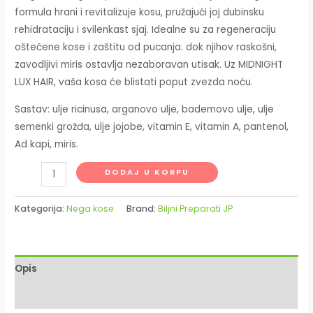
formula hrani i revitalizuje kosu, pružajući joj dubinsku
rehidrataciju i svilenkast sjaj. Idealne su za regeneraciju
oštećene kose i zaštitu od pucanja. dok njihov raskošni,
zavodljivi miris ostavlja nezaboravan utisak. Uz MIDNIGHT
LUX HAIR, vaša kosa će blistati poput zvezda noću.
Sastav: ulje ricinusa, arganovo ulje, bademovo ulje, ulje
semenki grožđa, ulje jojobe, vitamin E, vitamin A, pantenol,
Ad kapi, miris.
DODAJ U KORPU
Kategorija:
Nega kose
Brand:
Biljni Preparati JP
Opis
Recenzije (0)