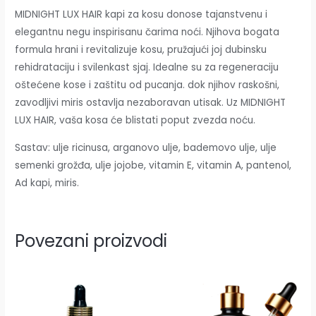
MIDNIGHT LUX HAIR kapi za kosu donose tajanstvenu i
elegantnu negu inspirisanu čarima noći. Njihova bogata
formula hrani i revitalizuje kosu, pružajući joj dubinsku
rehidrataciju i svilenkast sjaj. Idealne su za regeneraciju
oštećene kose i zaštitu od pucanja. dok njihov raskošni,
zavodljivi miris ostavlja nezaboravan utisak. Uz MIDNIGHT
LUX HAIR, vaša kosa će blistati poput zvezda noću.
Sastav: ulje ricinusa, arganovo ulje, bademovo ulje, ulje
semenki grožđa, ulje jojobe, vitamin E, vitamin A, pantenol,
Ad kapi, miris.
Povezani proizvodi