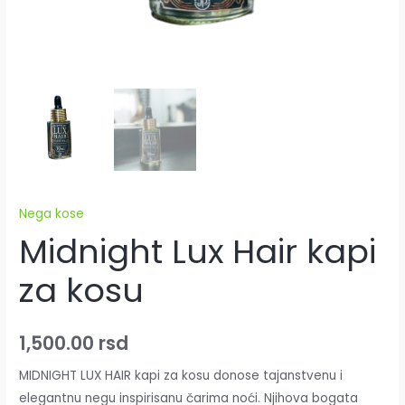
Nega kose
Midnight Lux Hair kapi
za kosu
1,500.00
rsd
MIDNIGHT LUX HAIR kapi za kosu donose tajanstvenu i
elegantnu negu inspirisanu čarima noći. Njihova bogata