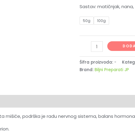
Sastav: matičnjak, nana, 
50g
100g
DODA
Šifra proizvoda:
-
Kateg
Brand:
Biljni Preparati JP
nzije (0)
ta mišiće, podrška je radu nervnog sistema, balans hormona 
rion.