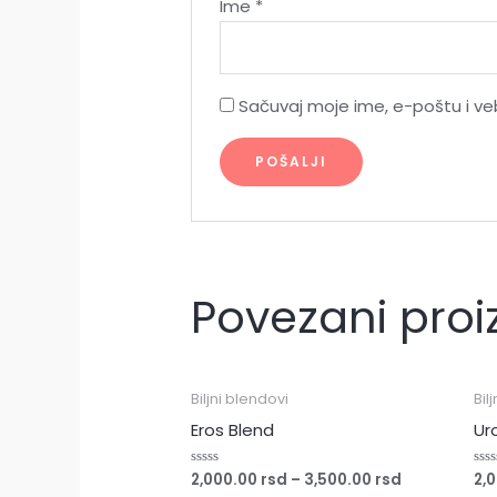
Ime
*
Sačuvaj moje ime, e-poštu i v
Povezani proi
Biljni blendovi
Bil
Eros Blend
Ur
2,000.00
rsd
–
3,500.00
rsd
2,
Ocenjeno
Oce
sa
sa