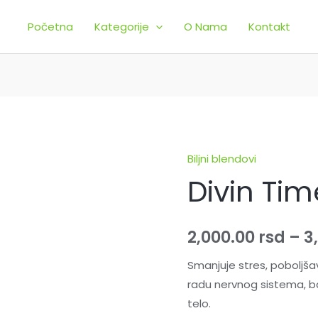
Početna
Kategorije
O Nama
Kontakt
Biljni blendovi
Divin
Divin Tim
Time
Blend
količina
2,000.00
rsd
–
3
Smanjuje stres, poboljša
radu nervnog sistema, b
telo.