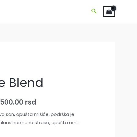
Pretraga
e Blend
,500.00
rsd
va san, opušta mišiće, podrška je
alans hormona stresa, opušta um i