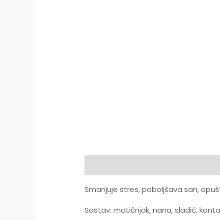
Opis
Dodatne informacije
Rece
Smanjuje stres, poboljšava san, opuš
Sastav: matičnjak, nana, sladić, kanta