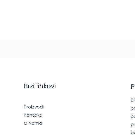
Brzi linkovi
P
Bi
Proizvodi
p
Kontakt
p
O Nama
p
ba