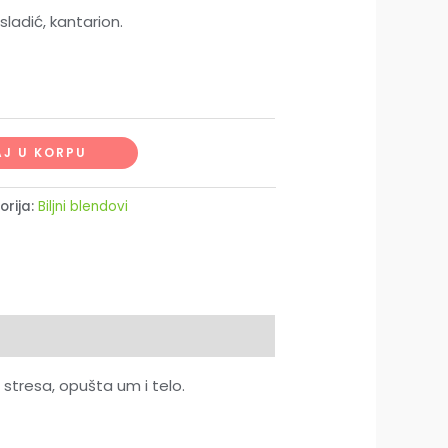
sladić, kantarion.
J U KORPU
orija:
Biljni blendovi
stresa, opušta um i telo.