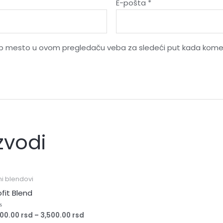
E-pošta
*
eb mesto u ovom pregledaču veba za sledeći put kada kome
zvodi
jni blendovi
ofit Blend
000.00
rsd
–
3,500.00
rsd
njeno