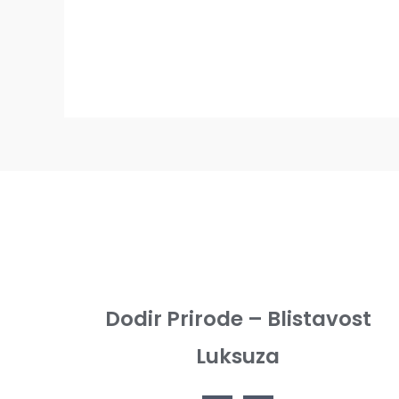
0
0
od
od
5
5
Dodir Prirode – Blistavost
Luksuza