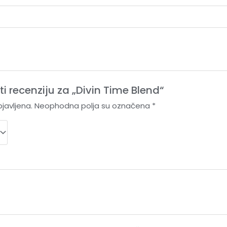
ti recenziju za „Divin Time Blend“
javljena.
Neophodna polja su označena
*