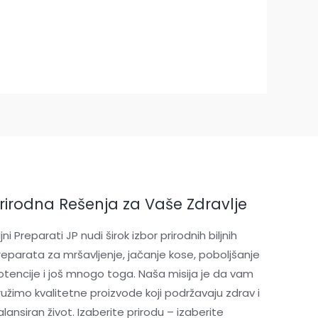
rirodna Rešenja za Vaše Zdravlje
ljni Preparati JP nudi širok izbor prirodnih biljnih
reparata za mršavljenje, jačanje kose, poboljšanje
otencije i još mnogo toga. Naša misija je da vam
ružimo kvalitetne proizvode koji podržavaju zdrav i
lansiran život. Izaberite prirodu – izaberite