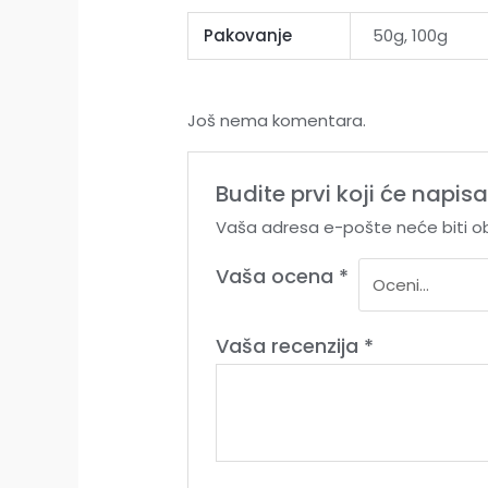
Pakovanje
50g, 100g
Još nema komentara.
Budite prvi koji će napisa
Vaša adresa e-pošte neće biti ob
Vaša ocena
*
Vaša recenzija
*